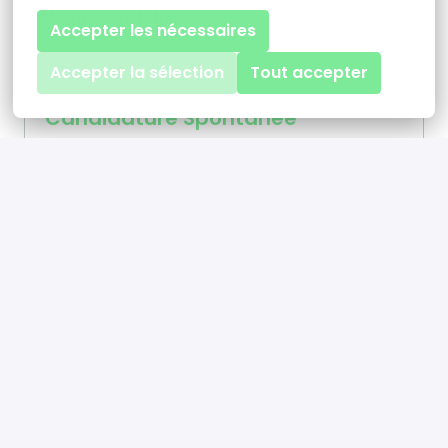
Montrer les filtres
Accepter les nécessaires
Accepter la sélection
Tout accepter
Candidature Spontanée
Sur site, Hybride
Paris
,
Île-de-France
,
France
•
+22 plus
FR
EN
Afficher
Consultant Physicien Médical en
Imagerie Médicale (H/F)
Sur site, Hybride