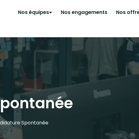
Nos équipes
Nos engagements
Nos offr
Spontanée
didature Spontanée