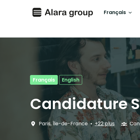
Aller
au
Français
Page d'accueil
contenu
Français
English
Candidature 
Paris
,
Île-de-France
•
+22 plus
Can