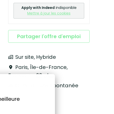
Apply with Indeed
indisponible
Mettre à jour les cookies
Partager l'offre d'emploi
Sur site, Hybride
Paris
,
Île-de-France
,
France
•
+22 plus
Candidature Spontanée
eilleure 