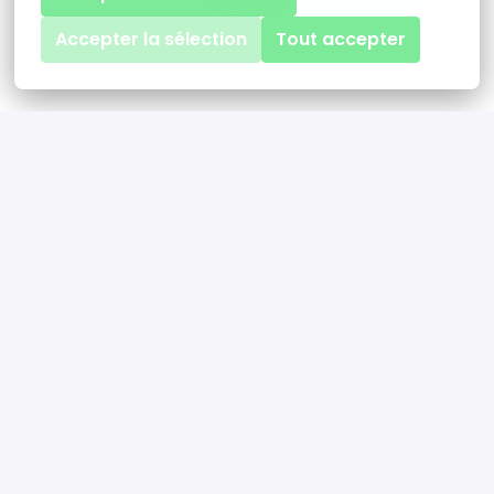
Postuler
Accepter la sélection
Tout accepter
ou
Apply with Linkedin
indisponible
Mettre à jour les cookies
Apply with Indeed
indisponible
Mettre à jour les cookies
Partager l'offre d'emploi
Sur site, Hybride
Paris
,
Île-de-France
,
France
•
+3 plus
Alara Expertise