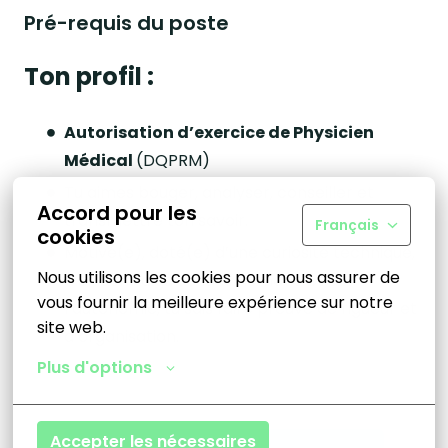
Pré-requis du poste
Ton profil :
Autorisation d’exercice de Physicien
Médical
(DQPRM)
Tu aimes bouger, analyser, conseiller et
Accord pour les
transmettre ton savoir.
Français
cookies
Motivé(e), doté(e) d’une curiosité technique,
Nous utilisons les cookies pour nous assurer de 
d’un sens aigu de la diplomatie et de
vous fournir la meilleure expérience sur notre 
l’autonomie, tu sais faire preuve de rigueur et
site web.
d’organisation.
Plus d'options
Accepter les nécessaires