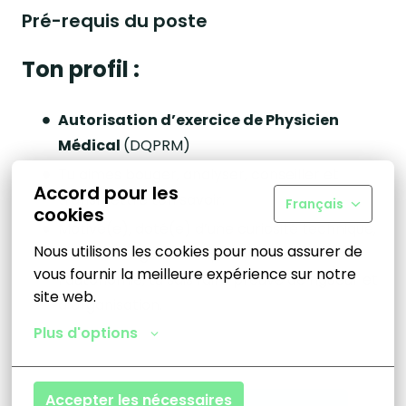
Pré-requis du poste
Ton profil :
Autorisation d’exercice de Physicien
Médical
(DQPRM)
Tu aimes bouger, analyser, conseiller et
Accord pour les
transmettre ton savoir.
Français
cookies
Motivé(e), doté(e) d’une curiosité technique,
Nous utilisons les cookies pour nous assurer de 
d’un sens aigu de la diplomatie et de
vous fournir la meilleure expérience sur notre 
l’autonomie, tu sais faire preuve de rigueur et
site web.
d’organisation.
Plus d'options
Accepter les nécessaires