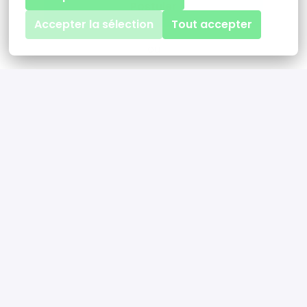
Postuler
Accepter la sélection
Tout accepter
ou
Apply with Linkedin
indisponible
Mettre à jour les cookies
Apply with Indeed
indisponible
Mettre à jour les cookies
Partager l'offre d'emploi
Sur site, Hybride
Paris
,
Île-de-France
,
France
•
+3 plus
Alara Expertise