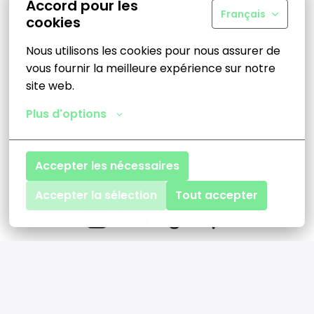
Accord pour les
Français
Partager l'offre d'emploi
cookies
Sur site, Hybride
Nous utilisons les cookies pour nous assurer de 
Paris
,
Île-de-France
,
France
•
+22 plus
vous fournir la meilleure expérience sur notre 
site web.
Candidature Spontanée
Plus d'options
Accepter les nécessaires
Accepter la sélection
Tout accepter
Page d'accueil
Politique de confidentialité