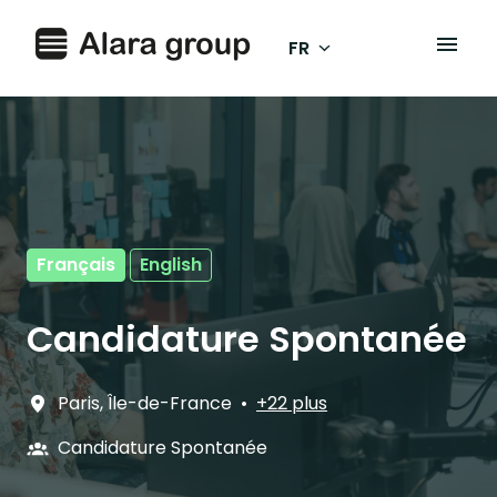
Aller
au
FR
Page d'accueil
contenu
Français
English
Candidature Spontanée
Paris
,
Île-de-France
•
+22 plus
Candidature Spontanée