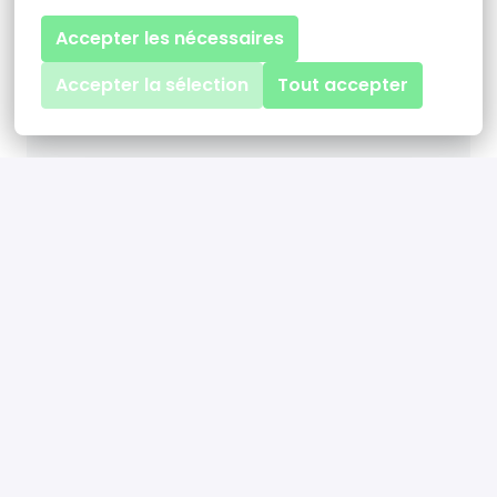
Accepter les nécessaires
ALARA RT & QUALIFORMED
Accepter la sélection
Tout accepter
L'équipe experte en
radiothérapie & assurance
qualité
•••••••••••••
Notre expertise couvre le contrôle
qualité en radiothérapie. En alliant
l'excellence de nos ingénieurs et
physiciens sur le terrain à la
puissance de nos logiciels
d'assurance qualité, nous
automatisons et sécurisons la
vérification des équipements